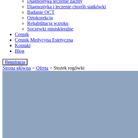
Diagnostyka leczenie zaćmy
Diagnostyka i leczenie chorób siatkówki
Badanie OCT
Ortokorekcja
Rehabilitacja wzroku
Soczewki miniskleralne
Cennik
Cennik Medycyna Estetyczna
Kontakt
Blog
Rejestracja
Strona główna
>
Oferta
>
Stożek rogówki