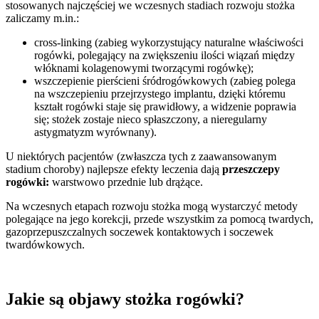
stosowanych najczęściej we wczesnych stadiach rozwoju stożka
zaliczamy m.in.:
cross-linking (zabieg wykorzystujący naturalne właściwości
rogówki, polegający na zwiększeniu ilości wiązań między
włóknami kolagenowymi tworzącymi rogówkę);
wszczepienie pierścieni śródrogówkowych (zabieg polega
na wszczepieniu przejrzystego implantu, dzięki któremu
kształt rogówki staje się prawidłowy, a widzenie poprawia
się; stożek zostaje nieco spłaszczony, a nieregularny
astygmatyzm wyrównany).
U niektórych pacjentów (zwłaszcza tych z zaawansowanym
stadium choroby) najlepsze efekty leczenia dają
przeszczepy
rogówki:
warstwowo przednie lub drążące.
Na wczesnych etapach rozwoju stożka mogą wystarczyć metody
polegające na jego korekcji, przede wszystkim za pomocą twardych,
gazoprzepuszczalnych soczewek kontaktowych i soczewek
twardówkowych.
Jakie są objawy stożka rogówki?