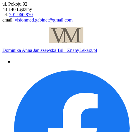
ul. Pokoju 92
43-140 Lędziny
tel.
791 960 870
email:
visionmed.gabinet@gmail.com
Dominika Anna Janiszewska-Bil - ZnanyLekarz.pl