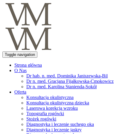
Toggle navigation
Strona główna
O Nas
Dr hab. n. med. Dominika Janiszewska-Bil
Dr n. med. Gracjana Fijałkowska-Cmokowicz
Dr n. med. Karolina Stanienda-Sokół
Oferta
Konsultacja okulistyczna
Konsultacja okulistyczna dziecka
Laserowa korekcja wzroku
Topografia rogówki
Stożek rogówki
Diagnostyka i leczenie suchego oka
Diagnostyka i leczenie jaskry